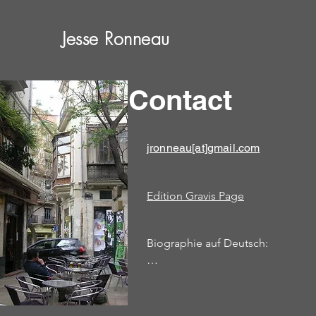
Jesse Ronneau
Contact
jronneau[at]gmail.com
Edition Gravis Page
Biographie auf Deutsch:

Jesse Ronneau (* 1974) wuchs in 
auf. Er erhielt seinen Doktortitel in
Komposition von der Northwester