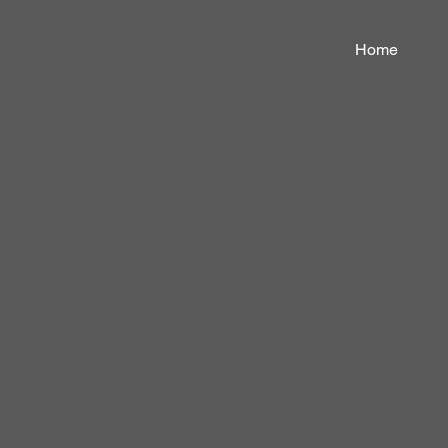
Home
Chicago 
 
n 